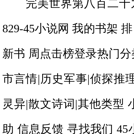
完美世界第八百二十九章 得手(辰东)-完美世界829-45小说网 我的书架 排 行 榜 最近更新 完本 最新新书 周点击榜登录热门分类：玄幻魔法|武侠修真|都市言情|历史军事|侦探推理|游戏竞技|科幻小说|恐怖灵异|散文诗词|其他类型 小说更新 小说推荐 会员帮助 信息反馈 寻找我们 45小说 完美世界简介 完美世界第八百二十九章 得手 加入书签 第八百二十九章 得手类别：玄幻魔法 作者：辰东 书名：完美世界“哧！”一抹蓝光腾天，想要遁走。然而，石昊更快，先是一脚跺下，让银袍初代洛道大口咳血，难以动弹，而后他冲天而上去追击。刷！光芒一闪，鲲鹏极速再加上缩地成寸*，让他一跃而过，截断前路，挡住蓝一尘，冷漠的看着。“臣服，或者死亡。”他话语不高，但是听在众人耳中，却如惊雷一般，要让两名初代当仆从，这是何等的大气魄。下方，打神石发光，瞬息放大，如同一座大山般，镇压在银袍初代的身上，死死的将他压在了那里。天空中，蓝一尘面色阴沉，堂堂初代怎能臣服，可是他觉得，自己多半不是对手，这样力拼的话，可能会殒落。“轰！”石昊不给他时间考虑，直接出手，霸气无边，圣光滔滔，让虚空塌陷。不臣服就是死，他没有任何的迟疑，全力出手！蓝一尘变色，催动宝术，迎了上去，不可能坐以待毙，一片蓝色金属光飞出，化成一柄又一柄神剑，斩向石昊。他为精金化形而生，故此身体具有金属杀伐气，随意化形，能喷薄出无数的兵器。“当当……”然而，让蓝一尘变色的是，所有强大的金属神剑都被石昊的手掌截断了，火星四溅[快穿]拯救BOSS。蓝一尘后退，张口长啸，炽热的金属液体出现，他召唤山川间的金属，如火山喷发般，从地面冲起。这种景象很惊人，鲜红的浆液，化成各种兵器，伴着符文，铺天盖地。无穷无尽，如同一片汪洋滔天众人骇然，这等攻击手段果然可怕，这天地间的金属物质听从他的号令。都衍生出骨文，化作攻击武器，杀向敌手。这取之不尽，用之不竭，天地间到处都是他的神兵利刃，在这一过程中，金属无尽，杀气滔天。石昊讶然，仔细的看着，掌握某种元素后。居然有这样的手段，令他惊异。不过，他并不怕，每次出拳都是金属液体四溅，再炽热的浆液也无法灼烧其躯。令他看起来神武无比，如同战仙临世。“轰！”浪涛击天，赤红如血，如同大地下的岩浆爆发，从火山口冲向高空。事实上，这些都是金属液体，但当中内蕴强大的符文。化成江海，席卷天地，围剿石昊。而在此过程中，蓝一尘融入了金属液体中，躲了起来，在暗中出手。他觉得自己不敌，还可以逃走。看到两人厮杀，众人神驰目眩。“只有这些本领了吗？”石昊说道，在他的身上，开始出现电芒。噼啪作响，而后万丈雷电从天而降。一瞬间，如同银河坠九天，各种电弧飞舞，没入金属液体中，让这里暴动！雷电在金属中爆发，盛烈无比。蓝一尘闷哼，当场被击飞了出来，他脸色难看，这种霸道无双的雷道宝术死死的克制了他，完全针对他的精金属性。天地间宁静了，他没有再驾驭金属，而是直接冲向石昊，近身搏杀。他虽然知道，多半不敌，但是不可能束手就擒，而是动用了自己最强大的本领，以金属之体近战。“当！”这天地间像是在打铁，又如神雷轰顶，震耳欲聋，声音太大了。两人的拳头撞在一起，石昊的的掌指无恙，宝辉闪动，妖异惊人。蓝一尘剧震，满脸不可思议之色，这个少年的肉身得多么的强横？让他那金属化成的神体都变形了，剧痛无比。“杀！”他怒啸，同石昊大战，不相信对方的肉身比他这个金属人还厉害。“当、当……”一声又一声金属音，穿金裂石，震的人耳膜都要撕裂了，可怕而惊人，两人在高空交击时，震出一道又一道涟漪。那些涟漪扩散，波及到了远处的山峰，直接将一些山头削落，而后爆碎。可以想象他们的力量有多么的巨大！众人傻眼，震撼莫名。蓝一尘的掌指完全变形了，而手臂、肩头、胸腹等部位，在彼此撞击的过程中更是凹陷了进去，不成样子怦然心动。“砰！”当两人的腿撞向一起时，蓝一尘彻底放弃了这种攻伐，因为整条右腿原本笔直，可现在歪七扭八，被对方那记鞭腿扫的不成样子。“这……”他心头发寒，在自己最擅长的领域都不敌，败的很彻底。他相信如果换做一个血肉之躯的生灵的话，早已爆碎，成为血与骨，而他是金属之体也已变形，将要折断了。比拼宝术，他更吃亏，那种雷道神通死死的克制了他。他一声长叹，自身足以抗衡初代，比之洛道只强不弱，可在这个少年面前却无任何优势。“砰！”一道粗大的雷电，几乎将他击穿，将蓝一尘轰落在地上，与那洛道并排躺在了一起。“最后问一遍，臣服，或死亡，选好了吗？”石昊低头俯视。他觉得，这两人实力很强，若是在他闭关时帮忙去寻找圣药等，供他修行，可以省去一大截时间。远处，一群强者寒毛嗖嗖的，一个个全都倒退，这个人太凶残了，那可是两名初代，任何一人都足以横扫一片天地，结果那个人却要收他们为仆人。外界，各教修士自然大震动，所有人都动容。初代是何等的超然，，可眼下却被石昊轻易击败，根本不是对手，将沦为为其仆从！“好凶残！”人们不得不叹。当然，最为难的肯定是蓝金岭，还有赤州洛家的人，那可是他们年轻一代的最强者、初代，就这样被擒。臣服，还是死亡？外界，这两家人脸色难看，心都提到了嗓子眼。他们自然不希望族内的最强传人被石昊收为仆从，但也不希望他们死去。那样的损失太大了。一时间，他们两难，脸色要多难看有多难看。“这个杀星！”两族人真的怕了，只要石昊一拳轰出。那么他们族内的最杰弟子就完了。此时，他们忽然觉得，哪怕臣服也好，只要能活下来，未来就还有希望。“别冲动，忍住啊，千万要活着。”一些人害怕了，不禁自语出声，结果引发其他教修士侧目。仙古，小千世界内。“可以告诉我你是谁吗？”蓝一尘开口。“荒、罪血后代、石昊。”石昊一连说了三个身份。蓝一尘身体剧震。吃惊的看着他，喃喃道：“我就知道，踢到铁板了。”不说其他，但是荒的身份，就足以让他长叹。雷帝宝术一出，会死死的克制他。石昊没有多说，怕打击他信心。洛道也是神色复杂，无论如何也没有想到，遇上了这尊魔王，其凶名赫赫，震动上界。连仙殿传人的次身都给斩了，如果知道是他，怎么可能会半路摘桃子，抢他神药。至于远处的那些人，一个个头皮发麻，无论是荒。还是罪血后代，那可都不是一般人能惹的，他们一哄而散，全都跑了。荒在这一代人中太有名气了，早在元天秘境时就已经煮过初代吃了妙云天。更遑论后来跟天人族的战斗等。如果不是初代，或者一族至尊，谁敢去惹他，故此一群人吓到发毛，一起溃逃。“你……还是荒？”旁边，红凰结结巴巴，才知道石昊还有这样的身份，原来早就来到了上界了，闯出了这么大的威名。地上，两名初代都低头，蓝一尘小声道：“你该不会想奴役我们一辈子吧，如果是这样我宁愿去死！”石昊知道，两人知道了他们的身份，心中的傲气被削去了不少，已然有些松动了念头。“离开仙古，我们各走一边，谁都不欠谁，在这里也不是非要奴役你们，只是请你们帮忙，在寻自己的造化时，也帮我找一些圣药、不死神泉等，我很需要。”石昊说道。两人无言，说的这么好听，还不是将他们视作手下，依旧是仆从待遇。“我所说是真的，你们不是奴仆，是我道友，不会夺你们造化，我只需要含生命物质多的药草等。”石昊笑眯眯的说道。两人腹诽，有这样揍道友的吗，身体都快被拆了，有这样拿脚丫子踩着道友的吗？浑身骨头都快断了。最后，两人被放开，皆低着头，同意了他所谓的彼此“相互照应”的说法。远处，还没有彻底离去的几名修士看到了这一幕，都震惊，两大初代真的臣服了？这绝对是一则惊人的消息！“有人收服了初代，这是大事件啊！”他们大震动，这注定要引发波澜。外界，各教修士也是一惊，眼皮直跳。蓝金岭的强者还有赤州的洛家的人都暗自长出了一口气，虽然族中的人杰被俘，成为仆从，但总算保住了性命。“毕竟是初代，怎么能放心呢？”石昊轻语。“用‘种阵术’吧。”打神石说道。这是一种玄妙的阵法，如同在人体内栽种一枚种子，生根发芽，掌控其生死。两名初代闻言，全都神色大变。“好！”石昊详细了解后，点了点头。“你……”洛道还有蓝一尘，不禁倒退，神色异常难看。“毕竟，我们还不熟，前期只能委屈你们了，等以后彼此知根知底，一定帮你们解开。”石昊微笑。事实上，他一直在盯着两人。可惜，一个是金属人，肯定煮不烂，没法吃，另一个虽然有部分朱雀血，但却是人形的，也下不了嘴。“杀了的话，也没法吃，太浪费了。”如果让人知道他的想法，一定会目瞪口呆，这也太……另类了，而蓝一尘与洛道若是知道他的念头，一定会气到吐血。“法阵已经破开，还请两位相助。”石昊说道，请他们从那个缺口进去。采摘虚天神藤。两人一叹，没什么好说的，人在屋檐下不得不低头，活着总比被当场击杀强。“哧！”当两人进去时。一道犀利的剑气突然爆发，将蓝一尘斩成两截，大阵隆隆作响，爆发威势痴恋大丫鬟。“算计我？！”打神石震怒。显然，破开的大阵发生了变化，虚天神藤迷惑众人来此血祭，让大阵有了异常，此时被引动了。打神石早就判断出，血祭后，大阵很可能会迅速瓦解。也可能会发生异常，变得很强，现在显然发生了后一种情况。蓝一尘翻滚了出来，洛道也脸色苍白。“怎么回事？！”他们怒吼，这几乎是送死。“出了点意外。很快解决。”打神石道。蓝一尘的两截身子很快合并在一起，断裂处熔化为金属液体，而后冷却，不久后完好如初。这种能力让石昊都是一惊，很变态，跟不死身似的，身为初代级高手。果然都有非凡手段与本领。“这很耗元气。”蓝一尘看着他那发光的眼神，一阵头大，真怕石昊让他用命去填法阵，硬闯进去采药。石昊点了点头，没有多说什么，他用重瞳仔细看过。只要击碎蓝一尘的元神，依旧是要死，不死身会失效。“轰！”大阵发光，不断闪耀各种符号，散发恐怖气息。这让几人惊异。这株神药果然成精了，居然还懂得牵引法阵，动用血祭之力。“跟我斗，你还嫩，一会儿断了你的根，吃了你的藤，看你还如何闹腾。”打神石恶狠狠的威胁。药田中，一株神药在发光的药田中来回“爬动”。它一米多长，拇指粗，雪白晶莹，带着蓬勃的生命气息，药香浓郁的化不开，银辉灿烂，如一条长着叶片的小龙，栩栩如生。此时，它居然在摇动叶片，又怕又惊。“别抗争了，你逃不了，若是不闹邪，我保证留你神根，让你活下去。”石昊说道，对于这种举世难求、价值无量的神药，他也不想灭绝掉，只想取药茎就好。让人吃惊的是，那雪白的虚天神藤居然在点头，藤身摇摆，像是在回应般。果然，打神石很顺利的清除了最后的障碍。“你自己出来。”石昊带着几人守在外面。虚天神藤的根茎也是洁白色的，近乎透明，光辉柔和的近乎梦幻，它的根须拔地而出，如龙在游动，贴着地面快速而来。它很顺服，径直从大阵的缺口出来，向石昊爬去。“嗖！”突然，虚天神藤扎进了地下，要施展土遁逃走。这种神药离飞天还欠缺火候，但是土遁术绝对举世难寻多少个比肩者，快到不可思议，一下子就没影了。“可惜啊！”此时，就是蓝一尘、洛道都觉得无比的遗憾，这样一株神药从眼前消失，任谁都会觉得心中空空落落。就是外界与石昊有仇怨的一群人，也都一叹，这样一株神药逃走，让人觉得心疼与惋惜不已。当然，也有不少人幸灾乐祸，毕竟是石昊损失了一株神药，而非他们[韩娱GD]慢慢爱。“咻！”突然，白光一闪，虚天神藤再现，从土里冲了出来，向大阵中逃去。砰的一声，它撞在了一层光幕上，无法再进去了。“小样，就知道你不肯屈服，无论地下还是原路，都被我布下了法阵，逃不了。”打神石得意洋洋。这是石昊了解到这种神药的奇特处后，特意嘱咐它小心，让它暗中布下了阵法。刷的一声，石昊探手，快到极致，一把将这株神藤抓了起来，它通体无暇，比羊脂玉还要洁白透亮，光辉洒落，浓郁的芬芳让石昊觉得自己要飘了起来，简直要羽化成仙了。他的每一寸毛孔都在吸收光雨，那是神性物质，通体舒畅了，这种药性超出想象的惊人。至此，石昊才长出一口气，他也没有想到一株药居然这么滑溜，幸亏没有大意，不然的话真的被它逃走了。“这……抓住了？！”洛道忍不住咽口水，一株无上神药，就这样被他亲眼目睹落在一个人的手里。要知道，放眼上界三千州也没有几个大教拥有这等稀世神物，只有一些“伪神药”，虚天神藤一旦出世，足以让那些古老的道统疯狂。外界，跟开锅了一般，别说真神、天神，就是一群教主的眼神都变了，幽邃无比，外放出的气息惊人。若不是实在进不去，肯定会有