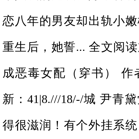
恋八年的男友却出轨小嫩
重生后，她誓... 全文
成恶毒女配（穿书） 作
新：41|8.///18/-/城
得很滋润！有个外挂系统