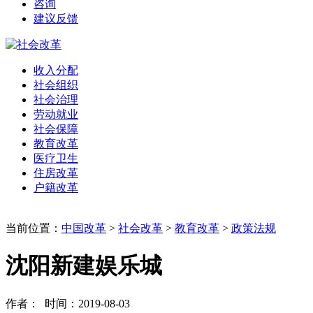
咨询
建议反馈
收入分配
社会组织
社会治理
劳动就业
社会保障
教育改革
医疗卫生
住房改革
户籍改革
当前位置：
中国改革
>
社会改革
>
教育改革
>
政策法规
沈阳新建娱乐城
作者： 时间：2019-08-03