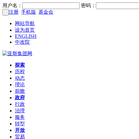
用户名：
密码：
注册
手机版
基金会
网站导航
设为首页
ENGLISH
中改院
探索
历程
动态
理论
前瞻
政府
行政
治理
服务
转型
开放
贸易