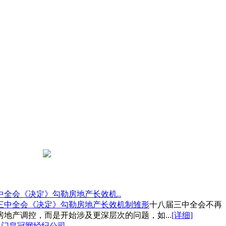
中全会《决定》勾勒房地产长效机..
十八届三中全会不再
房地产调控，而是开始涉及更深层次的问题，如...
[详细]
澳门皇冠网经纪公司