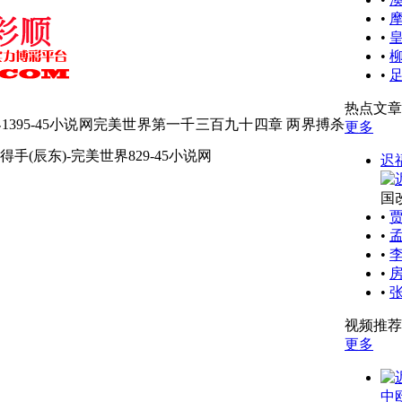
•
•
皇
•
•
足
热点文章
395-45小说网完美世界第一千三百九十四章 两界搏杀
更多
手(辰东)-完美世界829-45小说网
迟
国
•
贾
•
•
李
•
•
视频推荐
更多
中