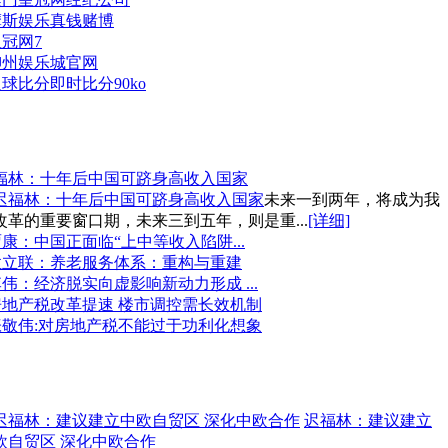
摩斯娱乐真钱赌博
冠网7
柳州娱乐城官网
球比分即时比分90ko
福林：十年后中国可跻身高收入国家
未来一到两年，将成为我
改革的重要窗口期，未来三到五年，则是重...
[详细]
康：中国正面临“上中等收入陷阱...
孟立联：养老服务体系：重构与重建
伟：经济脱实向虚影响新动力形成 ...
房地产税改革提速 楼市调控需长效机制
张敬伟:对房地产税不能过于功利化想象
迟福林：建议建立
欧自贸区 深化中欧合作