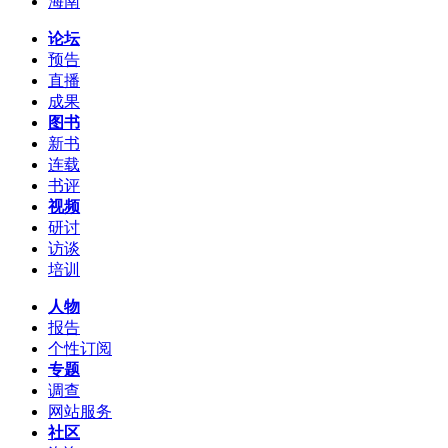
海南
论坛
预告
直播
成果
图书
新书
连载
书评
视频
研讨
访谈
培训
人物
报告
个性订阅
专题
调查
网站服务
社区