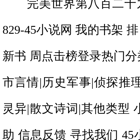
完美世界第八百二十九章 得手(辰东)-完美世界829-45小说网 我的书架 排 行 榜 最近更新 完本 最新新书 周点击榜登录热门分类：玄幻魔法|武侠修真|都市言情|历史军事|侦探推理|游戏竞技|科幻小说|恐怖灵异|散文诗词|其他类型 小说更新 小说推荐 会员帮助 信息反馈 寻找我们 45小说 完美世界简介 完美世界第八百二十九章 得手 加入书签 第八百二十九章 得手类别：玄幻魔法 作者：辰东 书名：完美世界“哧！”一抹蓝光腾天，想要遁走。然而，石昊更快，先是一脚跺下，让银袍初代洛道大口咳血，难以动弹，而后他冲天而上去追击。刷！光芒一闪，鲲鹏极速再加上缩地成寸*，让他一跃而过，截断前路，挡住蓝一尘，冷漠的看着。“臣服，或者死亡。”他话语不高，但是听在众人耳中，却如惊雷一般，要让两名初代当仆从，这是何等的大气魄。下方，打神石发光，瞬息放大，如同一座大山般，镇压在银袍初代的身上，死死的将他压在了那里。天空中，蓝一尘面色阴沉，堂堂初代怎能臣服，可是他觉得，自己多半不是对手，这样力拼的话，可能会殒落。“轰！”石昊不给他时间考虑，直接出手，霸气无边，圣光滔滔，让虚空塌陷。不臣服就是死，他没有任何的迟疑，全力出手！蓝一尘变色，催动宝术，迎了上去，不可能坐以待毙，一片蓝色金属光飞出，化成一柄又一柄神剑，斩向石昊。他为精金化形而生，故此身体具有金属杀伐气，随意化形，能喷薄出无数的兵器。“当当……”然而，让蓝一尘变色的是，所有强大的金属神剑都被石昊的手掌截断了，火星四溅[快穿]拯救BOSS。蓝一尘后退，张口长啸，炽热的金属液体出现，他召唤山川间的金属，如火山喷发般，从地面冲起。这种景象很惊人，鲜红的浆液，化成各种兵器，伴着符文，铺天盖地。无穷无尽，如同一片汪洋滔天众人骇然，这等攻击手段果然可怕，这天地间的金属物质听从他的号令。都衍生出骨文，化作攻击武器，杀向敌手。这取之不尽，用之不竭，天地间到处都是他的神兵利刃，在这一过程中，金属无尽，杀气滔天。石昊讶然，仔细的看着，掌握某种元素后。居然有这样的手段，令他惊异。不过，他并不怕，每次出拳都是金属液体四溅，再炽热的浆液也无法灼烧其躯。令他看起来神武无比，如同战仙临世。“轰！”浪涛击天，赤红如血，如同大地下的岩浆爆发，从火山口冲向高空。事实上，这些都是金属液体，但当中内蕴强大的符文。化成江海，席卷天地，围剿石昊。而在此过程中，蓝一尘融入了金属液体中，躲了起来，在暗中出手。他觉得自己不敌，还可以逃走。看到两人厮杀，众人神驰目眩。“只有这些本领了吗？”石昊说道，在他的身上，开始出现电芒。噼啪作响，而后万丈雷电从天而降。一瞬间，如同银河坠九天，各种电弧飞舞，没入金属液体中，让这里暴动！雷电在金属中爆发，盛烈无比。蓝一尘闷哼，当场被击飞了出来，他脸色难看，这种霸道无双的雷道宝术死死的克制了他，完全针对他的精金属性。天地间宁静了，他没有再驾驭金属，而是直接冲向石昊，近身搏杀。他虽然知道，多半不敌，但是不可能束手就擒，而是动用了自己最强大的本领，以金属之体近战。“当！”这天地间像是在打铁，又如神雷轰顶，震耳欲聋，声音太大了。两人的拳头撞在一起，石昊的的掌指无恙，宝辉闪动，妖异惊人。蓝一尘剧震，满脸不可思议之色，这个少年的肉身得多么的强横？让他那金属化成的神体都变形了，剧痛无比。“杀！”他怒啸，同石昊大战，不相信对方的肉身比他这个金属人还厉害。“当、当……”一声又一声金属音，穿金裂石，震的人耳膜都要撕裂了，可怕而惊人，两人在高空交击时，震出一道又一道涟漪。那些涟漪扩散，波及到了远处的山峰，直接将一些山头削落，而后爆碎。可以想象他们的力量有多么的巨大！众人傻眼，震撼莫名。蓝一尘的掌指完全变形了，而手臂、肩头、胸腹等部位，在彼此撞击的过程中更是凹陷了进去，不成样子怦然心动。“砰！”当两人的腿撞向一起时，蓝一尘彻底放弃了这种攻伐，因为整条右腿原本笔直，可现在歪七扭八，被对方那记鞭腿扫的不成样子。“这……”他心头发寒，在自己最擅长的领域都不敌，败的很彻底。他相信如果换做一个血肉之躯的生灵的话，早已爆碎，成为血与骨，而他是金属之体也已变形，将要折断了。比拼宝术，他更吃亏，那种雷道神通死死的克制了他。他一声长叹，自身足以抗衡初代，比之洛道只强不弱，可在这个少年面前却无任何优势。“砰！”一道粗大的雷电，几乎将他击穿，将蓝一尘轰落在地上，与那洛道并排躺在了一起。“最后问一遍，臣服，或死亡，选好了吗？”石昊低头俯视。他觉得，这两人实力很强，若是在他闭关时帮忙去寻找圣药等，供他修行，可以省去一大截时间。远处，一群强者寒毛嗖嗖的，一个个全都倒退，这个人太凶残了，那可是两名初代，任何一人都足以横扫一片天地，结果那个人却要收他们为仆人。外界，各教修士自然大震动，所有人都动容。初代是何等的超然，，可眼下却被石昊轻易击败，根本不是对手，将沦为为其仆从！“好凶残！”人们不得不叹。当然，最为难的肯定是蓝金岭，还有赤州洛家的人，那可是他们年轻一代的最强者、初代，就这样被擒。臣服，还是死亡？外界，这两家人脸色难看，心都提到了嗓子眼。他们自然不希望族内的最强传人被石昊收为仆从，但也不希望他们死去。那样的损失太大了。一时间，他们两难，脸色要多难看有多难看。“这个杀星！”两族人真的怕了，只要石昊一拳轰出。那么他们族内的最杰弟子就完了。此时，他们忽然觉得，哪怕臣服也好，只要能活下来，未来就还有希望。“别冲动，忍住啊，千万要活着。”一些人害怕了，不禁自语出声，结果引发其他教修士侧目。仙古，小千世界内。“可以告诉我你是谁吗？”蓝一尘开口。“荒、罪血后代、石昊。”石昊一连说了三个身份。蓝一尘身体剧震。吃惊的看着他，喃喃道：“我就知道，踢到铁板了。”不说其他，但是荒的身份，就足以让他长叹。雷帝宝术一出，会死死的克制他。石昊没有多说，怕打击他信心。洛道也是神色复杂，无论如何也没有想到，遇上了这尊魔王，其凶名赫赫，震动上界。连仙殿传人的次身都给斩了，如果知道是他，怎么可能会半路摘桃子，抢他神药。至于远处的那些人，一个个头皮发麻，无论是荒。还是罪血后代，那可都不是一般人能惹的，他们一哄而散，全都跑了。荒在这一代人中太有名气了，早在元天秘境时就已经煮过初代吃了妙云天。更遑论后来跟天人族的战斗等。如果不是初代，或者一族至尊，谁敢去惹他，故此一群人吓到发毛，一起溃逃。“你……还是荒？”旁边，红凰结结巴巴，才知道石昊还有这样的身份，原来早就来到了上界了，闯出了这么大的威名。地上，两名初代都低头，蓝一尘小声道：“你该不会想奴役我们一辈子吧，如果是这样我宁愿去死！”石昊知道，两人知道了他们的身份，心中的傲气被削去了不少，已然有些松动了念头。“离开仙古，我们各走一边，谁都不欠谁，在这里也不是非要奴役你们，只是请你们帮忙，在寻自己的造化时，也帮我找一些圣药、不死神泉等，我很需要。”石昊说道。两人无言，说的这么好听，还不是将他们视作手下，依旧是仆从待遇。“我所说是真的，你们不是奴仆，是我道友，不会夺你们造化，我只需要含生命物质多的药草等。”石昊笑眯眯的说道。两人腹诽，有这样揍道友的吗，身体都快被拆了，有这样拿脚丫子踩着道友的吗？浑身骨头都快断了。最后，两人被放开，皆低着头，同意了他所谓的彼此“相互照应”的说法。远处，还没有彻底离去的几名修士看到了这一幕，都震惊，两大初代真的臣服了？这绝对是一则惊人的消息！“有人收服了初代，这是大事件啊！”他们大震动，这注定要引发波澜。外界，各教修士也是一惊，眼皮直跳。蓝金岭的强者还有赤州的洛家的人都暗自长出了一口气，虽然族中的人杰被俘，成为仆从，但总算保住了性命。“毕竟是初代，怎么能放心呢？”石昊轻语。“用‘种阵术’吧。”打神石说道。这是一种玄妙的阵法，如同在人体内栽种一枚种子，生根发芽，掌控其生死。两名初代闻言，全都神色大变。“好！”石昊详细了解后，点了点头。“你……”洛道还有蓝一尘，不禁倒退，神色异常难看。“毕竟，我们还不熟，前期只能委屈你们了，等以后彼此知根知底，一定帮你们解开。”石昊微笑。事实上，他一直在盯着两人。可惜，一个是金属人，肯定煮不烂，没法吃，另一个虽然有部分朱雀血，但却是人形的，也下不了嘴。“杀了的话，也没法吃，太浪费了。”如果让人知道他的想法，一定会目瞪口呆，这也太……另类了，而蓝一尘与洛道若是知道他的念头，一定会气到吐血。“法阵已经破开，还请两位相助。”石昊说道，请他们从那个缺口进去。采摘虚天神藤。两人一叹，没什么好说的，人在屋檐下不得不低头，活着总比被当场击杀强。“哧！”当两人进去时。一道犀利的剑气突然爆发，将蓝一尘斩成两截，大阵隆隆作响，爆发威势痴恋大丫鬟。“算计我？！”打神石震怒。显然，破开的大阵发生了变化，虚天神藤迷惑众人来此血祭，让大阵有了异常，此时被引动了。打神石早就判断出，血祭后，大阵很可能会迅速瓦解。也可能会发生异常，变得很强，现在显然发生了后一种情况。蓝一尘翻滚了出来，洛道也脸色苍白。“怎么回事？！”他们怒吼，这几乎是送死。“出了点意外。很快解决。”打神石道。蓝一尘的两截身子很快合并在一起，断裂处熔化为金属液体，而后冷却，不久后完好如初。这种能力让石昊都是一惊，很变态，跟不死身似的，身为初代级高手。果然都有非凡手段与本领。“这很耗元气。”蓝一尘看着他那发光的眼神，一阵头大，真怕石昊让他用命去填法阵，硬闯进去采药。石昊点了点头，没有多说什么，他用重瞳仔细看过。只要击碎蓝一尘的元神，依旧是要死，不死身会失效。“轰！”大阵发光，不断闪耀各种符号，散发恐怖气息。这让几人惊异。这株神药果然成精了，居然还懂得牵引法阵，动用血祭之力。“跟我斗，你还嫩，一会儿断了你的根，吃了你的藤，看你还如何闹腾。”打神石恶狠狠的威胁。药田中，一株神药在发光的药田中来回“爬动”。它一米多长，拇指粗，雪白晶莹，带着蓬勃的生命气息，药香浓郁的化不开，银辉灿烂，如一条长着叶片的小龙，栩栩如生。此时，它居然在摇动叶片，又怕又惊。“别抗争了，你逃不了，若是不闹邪，我保证留你神根，让你活下去。”石昊说道，对于这种举世难求、价值无量的神药，他也不想灭绝掉，只想取药茎就好。让人吃惊的是，那雪白的虚天神藤居然在点头，藤身摇摆，像是在回应般。果然，打神石很顺利的清除了最后的障碍。“你自己出来。”石昊带着几人守在外面。虚天神藤的根茎也是洁白色的，近乎透明，光辉柔和的近乎梦幻，它的根须拔地而出，如龙在游动，贴着地面快速而来。它很顺服，径直从大阵的缺口出来，向石昊爬去。“嗖！”突然，虚天神藤扎进了地下，要施展土遁逃走。这种神药离飞天还欠缺火候，但是土遁术绝对举世难寻多少个比肩者，快到不可思议，一下子就没影了。“可惜啊！”此时，就是蓝一尘、洛道都觉得无比的遗憾，这样一株神药从眼前消失，任谁都会觉得心中空空落落。就是外界与石昊有仇怨的一群人，也都一叹，这样一株神药逃走，让人觉得心疼与惋惜不已。当然，也有不少人幸灾乐祸，毕竟是石昊损失了一株神药，而非他们[韩娱GD]慢慢爱。“咻！”突然，白光一闪，虚天神藤再现，从土里冲了出来，向大阵中逃去。砰的一声，它撞在了一层光幕上，无法再进去了。“小样，就知道你不肯屈服，无论地下还是原路，都被我布下了法阵，逃不了。”打神石得意洋洋。这是石昊了解到这种神药的奇特处后，特意嘱咐它小心，让它暗中布下了阵法。刷的一声，石昊探手，快到极致，一把将这株神藤抓了起来，它通体无暇，比羊脂玉还要洁白透亮，光辉洒落，浓郁的芬芳让石昊觉得自己要飘了起来，简直要羽化成仙了。他的每一寸毛孔都在吸收光雨，那是神性物质，通体舒畅了，这种药性超出想象的惊人。至此，石昊才长出一口气，他也没有想到一株药居然这么滑溜，幸亏没有大意，不然的话真的被它逃走了。“这……抓住了？！”洛道忍不住咽口水，一株无上神药，就这样被他亲眼目睹落在一个人的手里。要知道，放眼上界三千州也没有几个大教拥有这等稀世神物，只有一些“伪神药”，虚天神藤一旦出世，足以让那些古老的道统疯狂。外界，跟开锅了一般，别说真神、天神，就是一群教主的眼神都变了，幽邃无比，外放出的气息惊人。若不是实在进不去，肯定会有